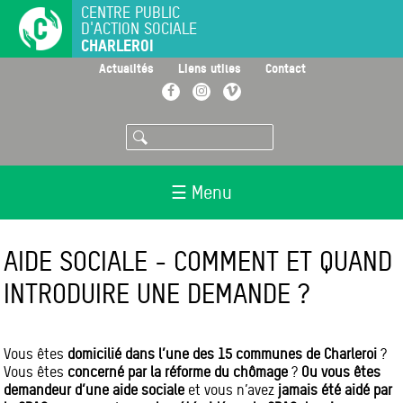
Aller
CENTRE PUBLIC
D'ACTION SOCIALE
au
CHARLEROI
contenu
principal
>
>
>
Actualités
Liens utiles
Contact
Facebook
Instagram
Vimeo
Rechercher
☰ Menu
AIDE SOCIALE - COMMENT ET QUAND
INTRODUIRE UNE DEMANDE ?
Vous êtes
domicilié dans l’une des 15 communes de Charleroi
?
Vous êtes
concerné par la réforme du chômage
?
Ou vous êtes
demandeur d’une aide sociale
et vous n’avez
jamais été aidé par