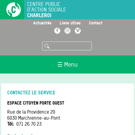
Aller
CENTRE PUBLIC
D'ACTION SOCIALE
au
CHARLEROI
contenu
principal
>
>
>
Actualités
Liens utiles
Contact
Facebook
Instagram
Vimeo
Rechercher
☰ Menu
CONTACTEZ LE SERVICE
ESPACE CITOYEN PORTE OUEST
Rue de la Providence 20
6030
Marchienne-au-Pont
Tél
071 26 70 23