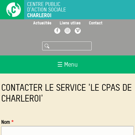
Aller
CENTRE PUBLIC
D'ACTION SOCIALE
au
CHARLEROI
contenu
principal
>
>
>
Actualités
Liens utiles
Contact
Facebook
Instagram
Vimeo
Rechercher
☰ Menu
CONTACTER LE SERVICE 'LE CPAS DE
CHARLEROI'
Nom