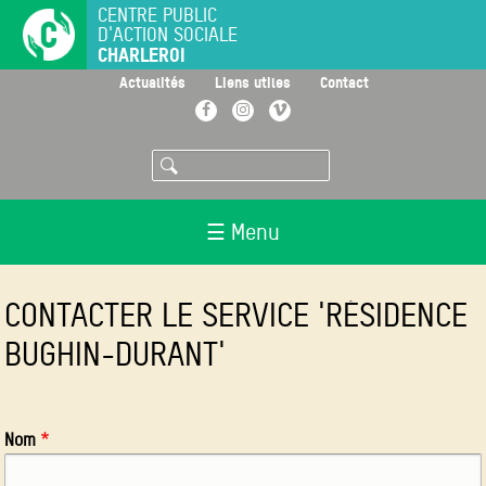
Aller
CENTRE PUBLIC
D'ACTION SOCIALE
au
CHARLEROI
contenu
principal
>
>
>
Actualités
Liens utiles
Contact
Facebook
Instagram
Vimeo
Rechercher
☰ Menu
CONTACTER LE SERVICE 'RÉSIDENCE
BUGHIN-DURANT'
Nom