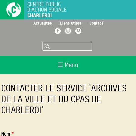
Aller
CENTRE PUBLIC
D'ACTION SOCIALE
au
CHARLEROI
contenu
principal
>
>
>
Actualités
Liens utiles
Contact
Facebook
Instagram
Vimeo
Rechercher
☰ Menu
CONTACTER LE SERVICE 'ARCHIVES
DE LA VILLE ET DU CPAS DE
CHARLEROI'
Nom