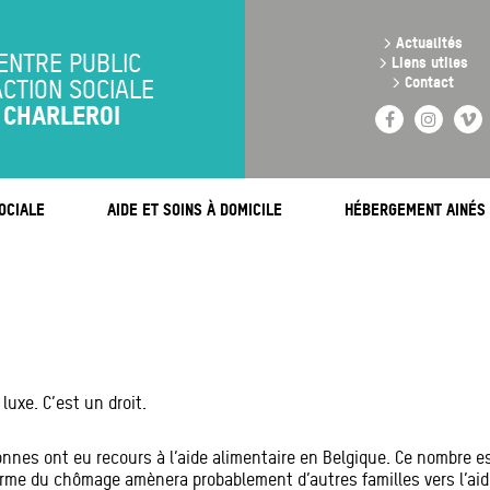
Aller
au
>
Actualités
contenu
ENTRE PUBLIC
>
Liens utiles
principal
>
Contact
ACTION SOCIALE
CHARLEROI
Facebook
Instag
V
OCIALE
AIDE ET SOINS À DOMICILE
HÉBERGEMENT AINÉS
luxe. C’est un droit.
nnes ont eu recours à l’aide alimentaire en Belgique. Ce nombre 
forme du chômage amènera probablement d’autres familles vers l’aid