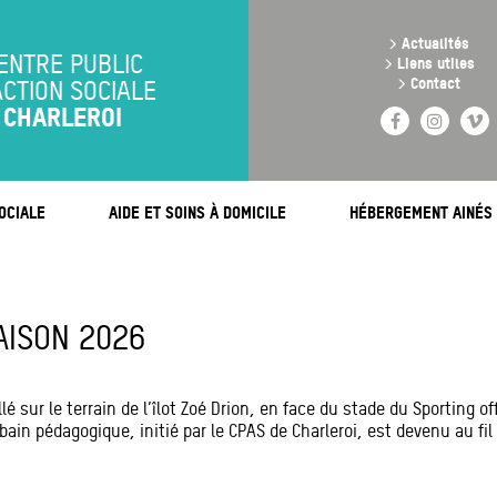
Aller
au
>
Actualités
contenu
ENTRE PUBLIC
>
Liens utiles
principal
>
Contact
ACTION SOCIALE
CHARLEROI
Facebook
Instag
V
OCIALE
AIDE ET SOINS À DOMICILE
HÉBERGEMENT AINÉS
AISON 2026
lé sur le terrain de l’îlot Zoé Drion, en face du stade du Sporting of
urbain pédagogique, initié par le CPAS de Charleroi, est devenu au fi