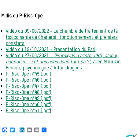
Midis du P-Risc-Ope
Vidéo du 09/06/2022 - La chambre de traitement de la
toxicomanie de Charleroi : fonctionnement et premiers
constats
Vidéo du 19/10/2021 - Présentation du Pari
Vidéo du 27/04/2021 -
"Protoxyde d'azote, CBD, alcool,
cannabis,... : et nos ados dans tout ça ?"
, avec Maurizio
Ferrara, psychologue à Infor-drogues
P-Risc-Ope n°45 (.pdf)
P-Risc-Ope n°46 (.pdf)
P-Risc-Ope n°47 (.pdf)
P-Risc-Ope n°48 (.pdf)
P-Risc-Ope n°49 (.pdf)
P-Risc-Ope n°50 (.pdf)
P-Risc-Ope n°51.( pdf
)
Facebook
Twitter
LinkedIn
Email
Print
Share