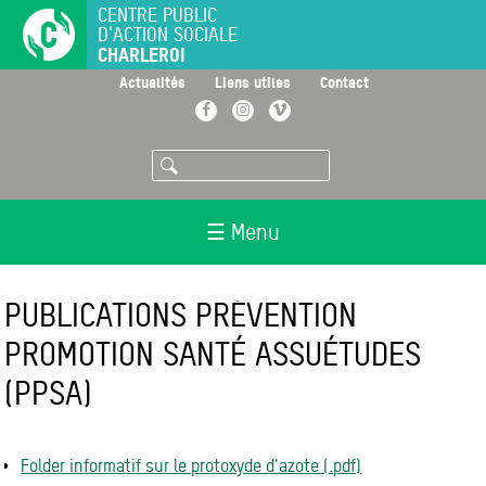
Aller
CENTRE PUBLIC
D'ACTION SOCIALE
au
CHARLEROI
contenu
principal
>
>
>
Actualités
Liens utiles
Contact
Facebook
Instagram
Vimeo
Rechercher
☰ Menu
PUBLICATIONS PRÉVENTION
PROMOTION SANTÉ ASSUÉTUDES
(PPSA)
Folder informatif sur le protoxyde d'azote (.pdf)