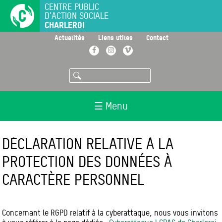
Aller
CENTRE PUBLIC
D'ACTION SOCIALE
au
CHARLEROI
contenu
principal
>
>
>
Actualités
Liens utiles
Contact
Facebook
Instagram
Vimeo
Rechercher
☰ Menu
DÉCLARATION RELATIVE À LA
PROTECTION DES DONNÉES À
CARACTÈRE PERSONNEL
Concernant le RGPD relatif à la cyberattaque, nous vous invitons