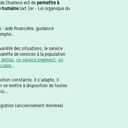
de Charleroi est de
permettre à
té humaine
(art 1er - Loi organique du
és : aide financière, guidance
mploi...
variété des situations, le service
 palette de services à la population
 dettes
,
un service logement
,
un
ciales
...
ution constante, il s'adapte, il
r se mettre à disposition de toutes
ui...
égration (anciennement minimex)