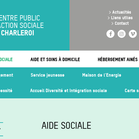
Aller
au
>
Actualités
contenu
ENTRE PUBLIC
>
Liens utiles
principal
>
Contact
ACTION SOCIALE
CHARLEROI
Facebook
Instag
V
OCIALE
AIDE ET SOINS À DOMICILE
HÉBERGEMENT AINÉS
gement
Service jeunesse
Maison de l'Energie
essité
Accueil Diversité et Intégration sociale
Carte 
AIDE SOCIALE