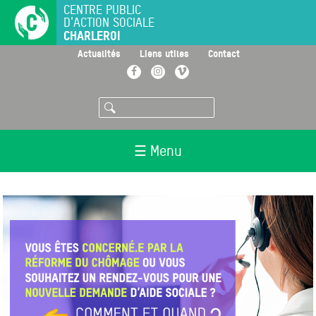
Aller
CENTRE PUBLIC
D'ACTION SOCIALE
au
CHARLEROI
contenu
principal
>
>
>
Actualités
Liens utiles
Contact
Facebook
Instagram
Vimeo
Rechercher
☰ Menu