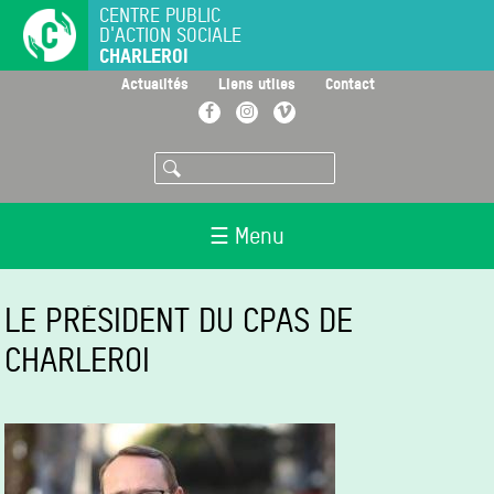
Aller
CENTRE PUBLIC
D'ACTION SOCIALE
au
CHARLEROI
contenu
principal
>
>
>
Actualités
Liens utiles
Contact
Facebook
Instagram
Vimeo
Rechercher
☰ Menu
LE PRÉSIDENT DU CPAS DE
CHARLEROI