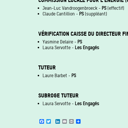
COMMISSION LOCALE POUR L'ENERGIE (
Jean-Luc Vandroogenbroeck -
PS
(effectif)
Claude Cantillion -
PS
(suppléant)
VÉRIFICATION CAISSE DU DIRECTEUR F
Yasmine Delaire -
PS
Laura Servotte -
Les Engagés
TUTEUR
Laure Barbet -
PS
SUBROGE TUTEUR
Laura Servotte -
Les Engagés
Facebook
Twitter
LinkedIn
Email
Print
Share