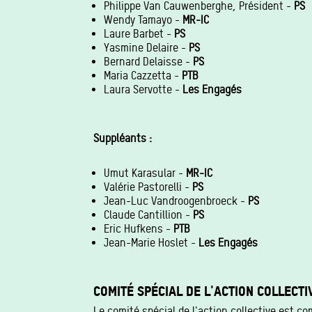
Philippe Van Cauwenberghe, Président -
PS
Wendy Tamayo -
MR-IC
Laure Barbet -
PS
Yasmine Delaire -
PS
Bernard Delaisse -
PS
Maria Cazzetta -
PTB
Laura Servotte -
Les Engagés
Suppléants :
Umut Karasular -
MR-IC
Valérie Pastorelli -
PS
Jean-Luc Vandroogenbroeck -
PS
Claude Cantillion -
PS
Eric Hufkens -
PTB
Jean-Marie Hoslet -
Les Engagés
COMITÉ SPÉCIAL DE L'ACTION COLLECTI
Le comité spécial de l'action collective est c