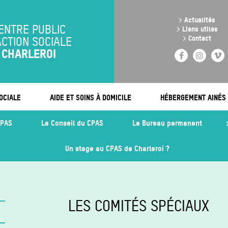
Aller
au
>
Actualités
contenu
ENTRE PUBLIC
>
Liens utiles
principal
>
Contact
ACTION SOCIALE
CHARLEROI
Facebook
Instag
V
OCIALE
AIDE ET SOINS À DOMICILE
HÉBERGEMENT AINÉS
CPAS
Le Conseil du CPAS
Le Bureau permanent
Un stage au CPAS de Charleroi ?
LES COMITÉS SPÉCIAUX