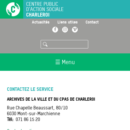
Aller
CENTRE PUBLIC
D'ACTION SOCIALE
au
CHARLEROI
contenu
principal
>
>
>
Actualités
Liens utiles
Contact
Facebook
Instagram
Vimeo
Rechercher
☰ Menu
CONTACTEZ LE SERVICE
ARCHIVES DE LA VILLE ET DU CPAS DE CHARLEROI
Rue Chapelle Beaussart, 80/10
6030
Mont-sur-Marchienne
Tél
071 86 15 20