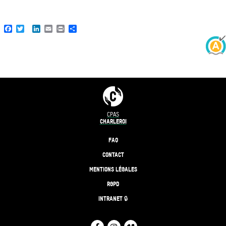
Facebook
Twitter
LinkedIn
Email
Print
Share
CPAS
CHARLEROI
FAQ
CONTACT
MENTIONS LÉGALES
RGPD
INTRANET 🔒