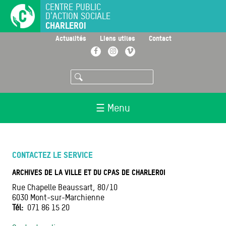
Aller
CENTRE PUBLIC
D'ACTION SOCIALE
au
CHARLEROI
contenu
principal
>
>
>
Actualités
Liens utiles
Contact
Facebook
Instagram
Vimeo
Rechercher
☰ Menu
CONTACTEZ LE SERVICE
ARCHIVES DE LA VILLE ET DU CPAS DE CHARLEROI
Rue Chapelle Beaussart, 80/10
6030
Mont-sur-Marchienne
Tél
071 86 15 20