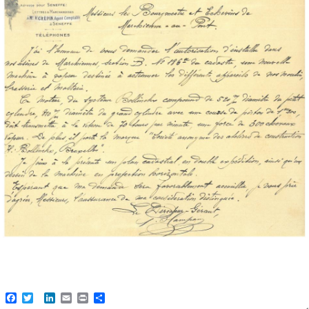
Facebook
Twitter
LinkedIn
Email
Print
Share