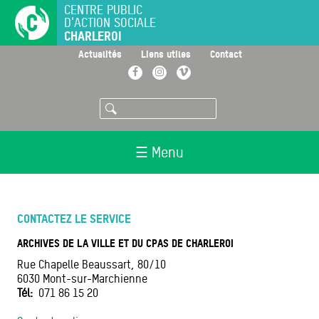
Aller
CENTRE PUBLIC
D'ACTION SOCIALE
au
CHARLEROI
contenu
principal
>
>
>
Actualités
Liens utiles
Contact
Facebook
Instagram
Vimeo
Rechercher
☰ Menu
CONTACTEZ LE SERVICE
ARCHIVES DE LA VILLE ET DU CPAS DE CHARLEROI
Rue Chapelle Beaussart, 80/10
6030
Mont-sur-Marchienne
Tél
071 86 15 20