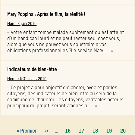
Mary Poppins : Après le film, la réalité !
Mardi 8 juin 2010
« Votre enfant tombe malade subitement ou est atteint
d'un handicap lourd et ne peut rester seul chez vous,
alors que vous ne pouvez vous soustraire à vos
obligations professionnelles ?Le service Mary…... »
Indicateurs de bien-être
Mercredi 31 mars 2010
« Ce projet a pour objectif d'élaborer, avec et par les
citoyens, des indicateurs de bien-être au sein de la
commune de Charleroi. Les citoyens, véritables acteurs
principaux du projet, seront amenés à…... »
Première
« Premier
Page
‹‹
…
Page
16
Page
17
Page
18
Page
19
Page
20
Pagination