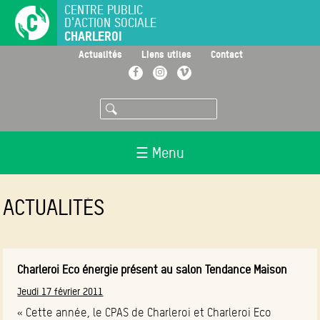
Aller
CENTRE PUBLIC
D'ACTION SOCIALE
au
CHARLEROI
contenu
principal
>
>
>
Actualités
Liens utiles
Contact
Facebook
Instagram
Vimeo
Rechercher
☰ Menu
ACTUALITÉS
Charleroi Eco énergie présent au salon Tendance Maison
Jeudi 17 février 2011
« Cette année, le CPAS de Charleroi et Charleroi Eco