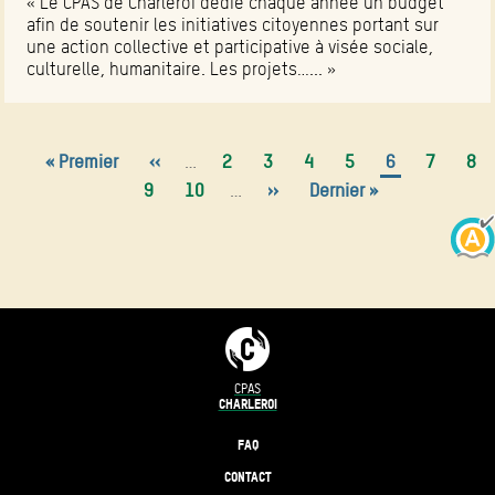
« Le CPAS de Charleroi dédie chaque année un budget
afin de soutenir les initiatives citoyennes portant sur
une action collective et participative à visée sociale,
culturelle, humanitaire. Les projets…... »
Première
« Premier
Page
‹‹
…
Page
2
Page
3
Page
4
Page
5
Page
6
Page
7
Pa
8
Pagination
page
Page
9
précédente
Page
10
…
Page
››
Dernière
Dernier »
courante
suivante
page
CPAS
CHARLEROI
FAQ
CONTACT