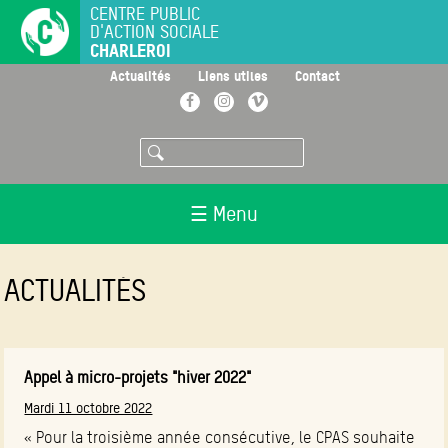
Aller
CENTRE PUBLIC
D'ACTION SOCIALE
au
CHARLEROI
contenu
principal
>
>
>
Actualités
Liens utiles
Contact
Facebook
Instagram
Vimeo
Rechercher
☰ Menu
ACTUALITÉS
Appel à micro-projets "hiver 2022"
Mardi 11 octobre 2022
« Pour la troisième année consécutive, le CPAS souhaite