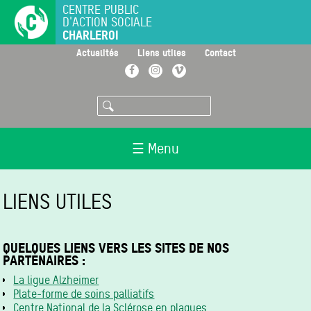
Aller
CENTRE PUBLIC
D'ACTION SOCIALE
au
CHARLEROI
contenu
principal
>
>
>
Actualités
Liens utiles
Contact
Facebook
Instagram
Vimeo
Rechercher
☰ Menu
LIENS UTILES
QUELQUES LIENS VERS LES SITES DE NOS
PARTENAIRES :
La ligue Alzheimer
Plate-forme de soins palliatifs
Centre National de la Sclérose en plaques