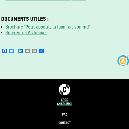
DOCUMENTS UTILES :
Brochure "Petit appétit, la faim fait son nid"
Référentiel Alzheimer
Facebook
Twitter
LinkedIn
Email
Print
Share
CPAS
CHARLEROI
FAQ
CONTACT