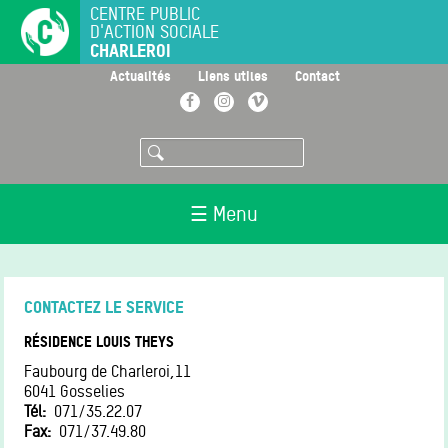
Aller
CENTRE PUBLIC
D'ACTION SOCIALE
au
CHARLEROI
contenu
principal
>
>
>
Actualités
Liens utiles
Contact
Facebook
Instagram
Vimeo
Rechercher
☰ Menu
CONTACTEZ LE SERVICE
RÉSIDENCE LOUIS THEYS
Faubourg de Charleroi,11
6041
Gosselies
Tél
071/35.22.07
Fax
071/37.49.80