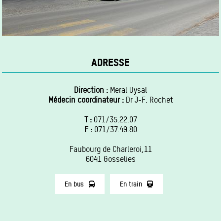
ADRESSE
Direction :
Meral Uysal
Médecin coordinateur :
Dr J-F. Rochet
T :
071/35.22.07
F :
071/37.49.80
Faubourg de Charleroi,11
6041 Gosselies
En bus
En train