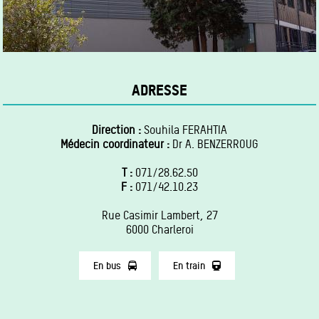
ADRESSE
Direction :
Souhila FERAHTIA
Médecin coordinateur :
Dr A. BENZERROUG
T :
071/28.62.50
F :
071/42.10.23
Rue Casimir Lambert, 27
6000 Charleroi
En bus
En train