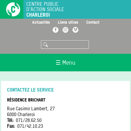
Aller
CENTRE PUBLIC
D'ACTION SOCIALE
au
CHARLEROI
contenu
principal
>
>
>
Actualités
Liens utiles
Contact
Facebook
Instagram
Vimeo
Rechercher
☰ Menu
CONTACTEZ LE SERVICE
RÉSIDENCE BRICHART
Rue Casimir Lambert, 27
6000
Charleroi
Tél
071/28.62.50
Fax
071/42.10.23