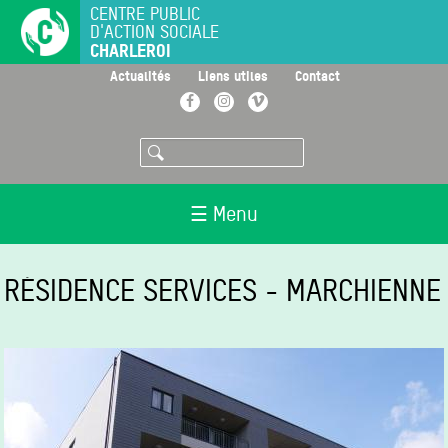
Aller
CENTRE PUBLIC
D'ACTION SOCIALE
au
CHARLEROI
contenu
principal
>
>
>
Actualités
Liens utiles
Contact
Facebook
Instagram
Vimeo
Rechercher
☰ Menu
RÉSIDENCE SERVICES - MARCHIENNE