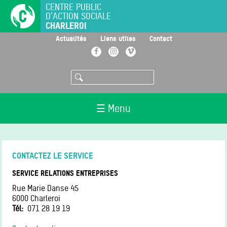
Aller
CENTRE PUBLIC
D'ACTION SOCIALE
au
CHARLEROI
contenu
principal
>
>
>
Actualités
Liens utiles
Contact
Facebook
Instagram
Vimeo
Rechercher
☰ Menu
CONTACTEZ LE SERVICE
SERVICE RELATIONS ENTREPRISES
Rue Marie Danse 45
6000
Charleroi
Tél
071 28 19 19