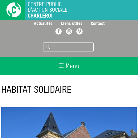
Aller
CENTRE PUBLIC
D'ACTION SOCIALE
au
CHARLEROI
contenu
principal
>
>
>
Actualités
Liens utiles
Contact
Facebook
Instagram
Vimeo
Rechercher
☰ Menu
HABITAT SOLIDAIRE