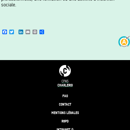
sociale.
Facebook
Twitter
LinkedIn
Email
Print
Share
CPAS
CHARLEROI
FAQ
CONTACT
MENTIONS LÉGALES
RGPD
INTRANET 🔒