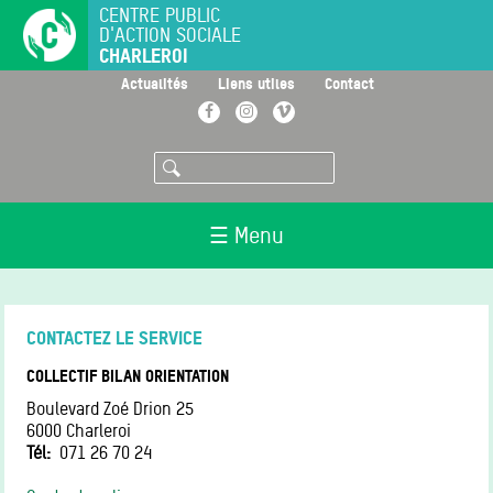
Aller
CENTRE PUBLIC
D'ACTION SOCIALE
au
CHARLEROI
contenu
principal
>
>
>
Actualités
Liens utiles
Contact
Facebook
Instagram
Vimeo
Rechercher
☰ Menu
CONTACTEZ LE SERVICE
COLLECTIF BILAN ORIENTATION
Boulevard Zoé Drion 25
6000
Charleroi
Tél
071 26 70 24