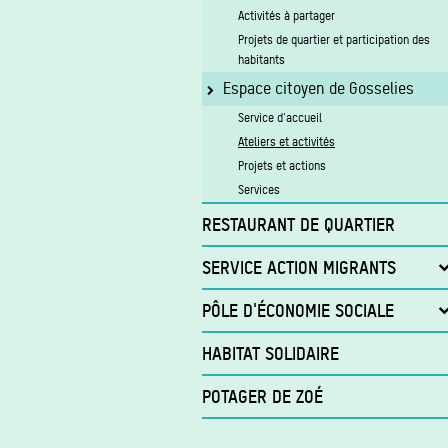
Activités à partager
Projets de quartier et participation des
habitants
Espace citoyen de Gosselies
Service d'accueil
Ateliers et activités
Projets et actions
Services
RESTAURANT DE QUARTIER
SERVICE ACTION MIGRANTS
Projet Activ’Up
PÔLE D'ÉCONOMIE SOCIALE
Trans'form
HABITAT SOLIDAIRE
Insertion
POTAGER DE ZOÉ
Magasin
Proxi-Services