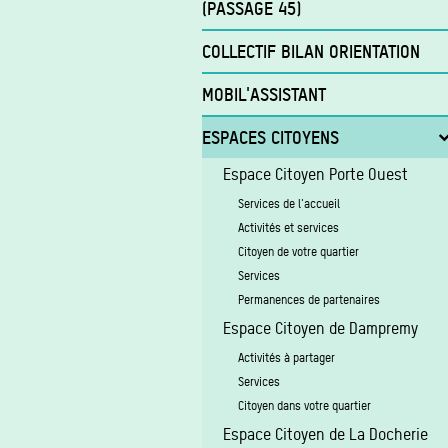
(PASSAGE 45)
Services de première nécessité
COLLECTIF BILAN ORIENTATION
Insertion sociale
MOBIL'ASSISTANT
Insertion socioprofessionnelle
ESPACES CITOYENS
Accompagnement à la recherche d'emploi
Contrat d'insertion Art.60 §7
Espace Citoyen Porte Ouest
Contrat d'insertion Art.61
Services de l'accueil
Recrutement pour les
Activités et services
entreprises/ASBL
Citoyen de votre quartier
Contrat d'insertion Art.60 (pour ASBL et
Services
structures d'économie sociale)
Permanences de partenaires
Contrat d'insertion Art.61 (pour entreprise
Espace Citoyen de Dampremy
privées, ASBL et structures d'économie
sociale)
Activités à partager
Service Relations Entreprises
Services
Citoyen dans votre quartier
Espace Citoyen de La Docherie