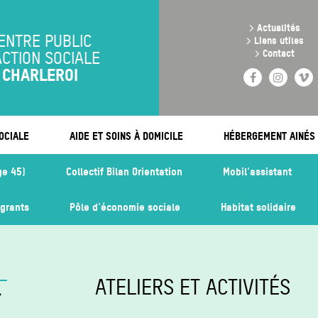
Aller
au
>
Actualités
contenu
ENTRE PUBLIC
>
Liens utiles
principal
>
Contact
ACTION SOCIALE
CHARLEROI
Facebook
Instag
V
OCIALE
AIDE ET SOINS À DOMICILE
HÉBERGEMENT AINÉS
ge 45)
Collectif Bilan Orientation
Mobil'assistant
igrants
Pôle d'économie sociale
Habitat solidaire
ATELIERS ET ACTIVITÉS