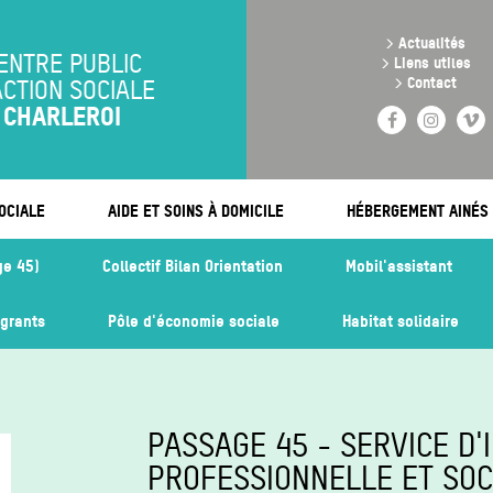
Aller
au
>
Actualités
contenu
ENTRE PUBLIC
>
Liens utiles
principal
>
Contact
ACTION SOCIALE
CHARLEROI
Facebook
Instag
V
OCIALE
AIDE ET SOINS À DOMICILE
HÉBERGEMENT AINÉS
ge 45)
Collectif Bilan Orientation
Mobil'assistant
igrants
Pôle d'économie sociale
Habitat solidaire
PASSAGE 45 - SERVICE D'
PROFESSIONNELLE ET SOC