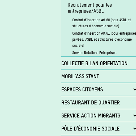
Recrutement pour les
entreprises/ASBL
Contrat d'insertion Art.60 (pour ASBL et
structures d'économie sociale)
Contrat d'insertion Art.61 (pour entreprise
privées, ASBL et structures d'économie
sociale)
Service Relations Entreprises
COLLECTIF BILAN ORIENTATION
MOBIL'ASSISTANT
ESPACES CITOYENS
Espace Citoyen Porte Ouest
RESTAURANT DE QUARTIER
Services de l'accueil
SERVICE ACTION MIGRANTS
Activités et services
Citoyen de votre quartier
Projet Activ’Up
PÔLE D'ÉCONOMIE SOCIALE
Services