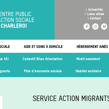
Aller
au
>
Actualités
contenu
ENTRE PUBLIC
>
Liens utiles
principal
>
Contact
ACTION SOCIALE
CHARLEROI
Facebook
Instag
V
OCIALE
AIDE ET SOINS À DOMICILE
HÉBERGEMENT AINÉS
ge 45)
Collectif Bilan Orientation
Mobil'assistant
igrants
Pôle d'économie sociale
Habitat solidaire
SERVICE ACTION MIGRANT