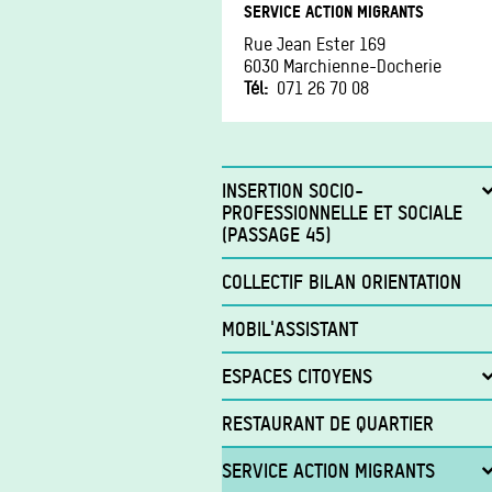
SERVICE ACTION MIGRANTS
Rue Jean Ester 169
6030
Marchienne-Docherie
Tél
071 26 70 08
INSERTION SOCIO-
PROFESSIONNELLE ET SOCIALE
(PASSAGE 45)
Services de première nécessité
COLLECTIF BILAN ORIENTATION
Insertion sociale
MOBIL'ASSISTANT
Insertion socioprofessionnelle
ESPACES CITOYENS
Accompagnement à la recherche d'emploi
Contrat d'insertion Art.60 §7
Espace Citoyen Porte Ouest
RESTAURANT DE QUARTIER
Contrat d'insertion Art.61
Services de l'accueil
Recrutement pour les
SERVICE ACTION MIGRANTS
Activités et services
entreprises/ASBL