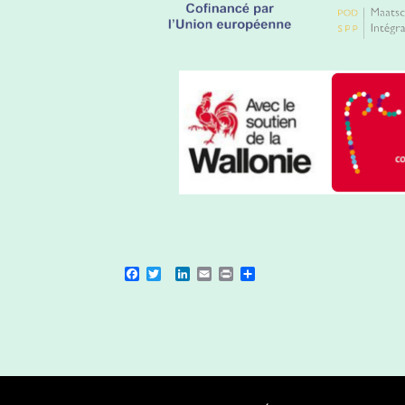
Facebook
Twitter
LinkedIn
Email
Print
Share