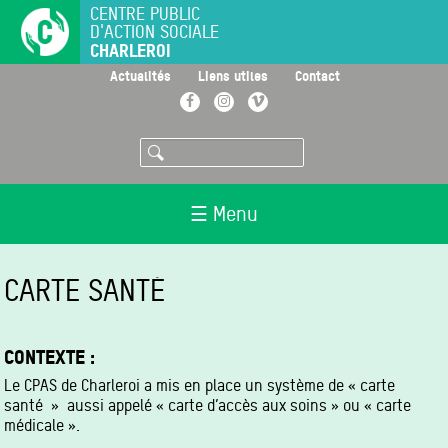
Aller
CENTRE PUBLIC
D'ACTION SOCIALE
au
CHARLEROI
contenu
principal
>
>
>
Actualités
Liens utiles
Contact
Facebook
Instagram
Vimeo
Rechercher
☰ Menu
CARTE SANTÉ
CONTEXTE :
Le CPAS de Charleroi a mis en place un système de « carte
santé » aussi appelé « carte d’accès aux soins » ou « carte
médicale ».