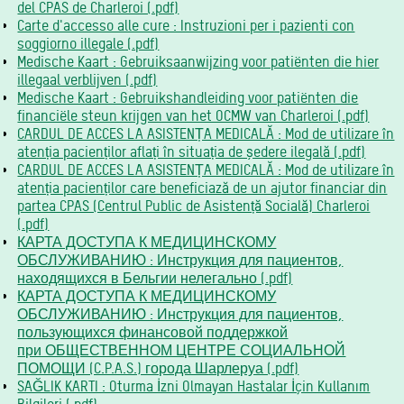
del CPAS de Charleroi (.pdf)
Carte d'accesso alle cure : Instruzioni per i pazienti con
soggiorno illegale (.pdf)
Medische Kaart : Gebruiksaanwijzing voor patiënten die hier
illegaal verblijven (.pdf)
Medische Kaart : Gebruikshandleiding voor patiënten die
financiële steun krijgen van het OCMW van Charleroi (.pdf)
CARDUL DE ACCES LA ASISTENȚA MEDICALĂ : Mod de utilizare în
atenția pacienților aflați în situația de ședere ilegală (.pdf)
CARDUL DE ACCES LA ASISTENȚA MEDICALĂ : Mod de utilizare în
atenția pacienților care beneficiază de un ajutor financiar din
partea CPAS (Centrul Public de Asistență Socială) Charleroi
(.pdf)
КАРТА ДОСТУПА К МЕДИЦИНСКОМУ
ОБСЛУЖИВАНИЮ : Инструкция для пациентов,
находящихся в Бельгии нелегально (.pdf)
КАРТА ДОСТУПА К МЕДИЦИНСКОМУ
ОБСЛУЖИВАНИЮ : Инструкция для пациентов,
пользующихся финансовой поддержкой
при ОБЩЕСТВЕННОМ ЦЕНТРЕ СОЦИАЛЬНОЙ
ПОМОЩИ (C.P.A.S.) города Шарлеруа (.pdf)
SAĞLIK KARTI : Oturma İzni Olmayan Hastalar İçin Kullanım