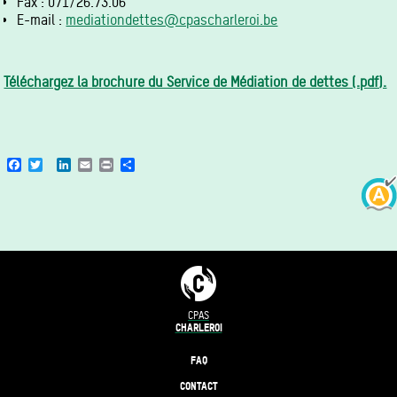
Fax : 071/26.73.06
E-mail :
mediationdettes@cpascharleroi.be
Téléchargez la brochure du Service de Médiation de dettes (.pdf).
Facebook
Twitter
LinkedIn
Email
Print
Share
CPAS
CHARLEROI
FAQ
CONTACT