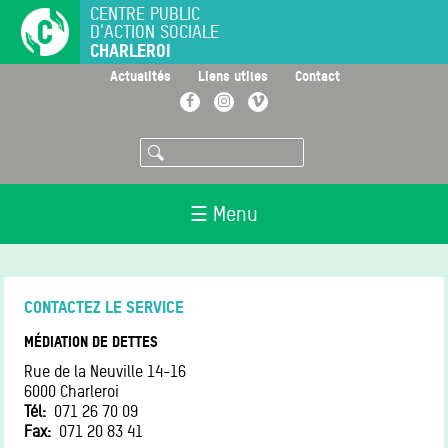
Aller
CENTRE PUBLIC
D'ACTION SOCIALE
au
CHARLEROI
contenu
principal
>
>
>
Actualités
Liens utiles
Contact
Facebook
Instagram
Vimeo
Rechercher
☰ Menu
CONTACTEZ LE SERVICE
MÉDIATION DE DETTES
Rue de la Neuville 14-16
6000
Charleroi
Tél
071 26 70 09
Fax
071 20 83 41