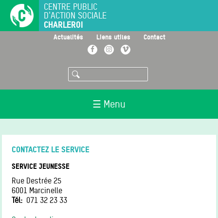
Aller
CENTRE PUBLIC
D'ACTION SOCIALE
au
CHARLEROI
contenu
principal
>
>
>
Actualités
Liens utiles
Contact
Facebook
Instagram
Vimeo
Rechercher
☰ Menu
CONTACTEZ LE SERVICE
SERVICE JEUNESSE
Rue Destrée 25
6001
Marcinelle
Tél
071 32 23 33