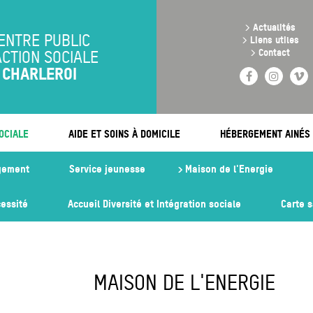
Aller
au
>
Actualités
contenu
ENTRE PUBLIC
>
Liens utiles
principal
>
Contact
ACTION SOCIALE
CHARLEROI
Facebook
Instag
V
OCIALE
AIDE ET SOINS À DOMICILE
HÉBERGEMENT AINÉS
gement
Service jeunesse
Maison de l'Energie
essité
Accueil Diversité et Intégration sociale
Carte 
MAISON DE L'ENERGIE