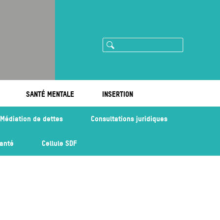
Rechercher
ram
imeo
SANTÉ MENTALE
INSERTION
Médiation de dettes
Consultations juridiques
santé
Cellule SDF