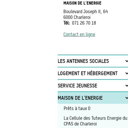
MAISON DE L'ENERGIE
Boulevard Joseph II, 64
6000
Charleroi
Tél
071 26 70 18
Contact en ligne
LES ANTENNES SOCIALES
Charleroi
LOGEMENT ET HÉBERGEMENT
Couillet
Hébergement
SERVICE JEUNESSE
Dampremy
Logement d'insertion
Maison Lancelot
MAISON DE L'ENERGIE
Gilly
Logement d'urgence
Aide aux jeunes et aux familles
Prêts à taux 0
Gosselies
Cellule logement
S.A. Les Petits Spirou
La Cellule des Tuteurs Energie du
Jumet
Hébergement de transit
CPAS de Charleroi
Chemin'on