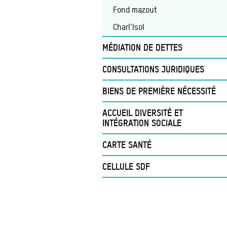
Lodelinsart
Fond mazout
Marchienne-au-Pont
Charl'Isol
Marchienne Docherie
MÉDIATION DE DETTES
Marcinelle
CONSULTATIONS JURIDIQUES
Monceau-sur-Sambre
Montignies-sur-Sambre
BIENS DE PREMIÈRE NÉCESSITÉ
Mont-sur-Marchienne
ACCUEIL DIVERSITÉ ET
INTÉGRATION SOCIALE
Ransart
Roux
CARTE SANTÉ
CELLULE SDF