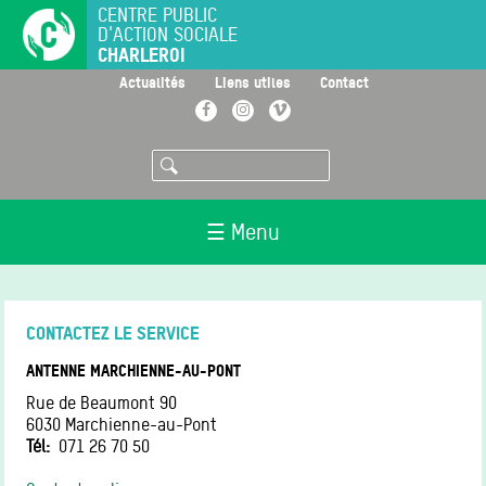
Aller
CENTRE PUBLIC
D'ACTION SOCIALE
au
CHARLEROI
contenu
principal
>
>
>
Actualités
Liens utiles
Contact
Facebook
Instagram
Vimeo
Rechercher
☰ Menu
CONTACTEZ LE SERVICE
ANTENNE MARCHIENNE-AU-PONT
Rue de Beaumont 90
6030
Marchienne-au-Pont
Tél
071 26 70 50