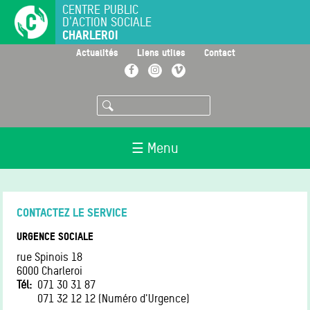
Aller
CENTRE PUBLIC
D'ACTION SOCIALE
au
CHARLEROI
contenu
principal
>
>
>
Actualités
Liens utiles
Contact
Facebook
Instagram
Vimeo
Rechercher
☰ Menu
CONTACTEZ LE SERVICE
URGENCE SOCIALE
rue Spinois 18
6000
Charleroi
Tél
071 30 31 87
071 32 12 12 (Numéro d'Urgence)