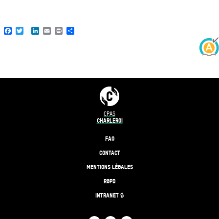
Facebook
Twitter
LinkedIn
Email
Print
Share
CPAS
CHARLEROI
FAQ
CONTACT
MENTIONS LÉGALES
RGPD
INTRANET 🔒