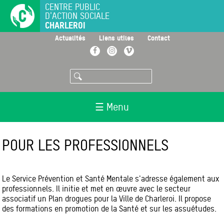
Aller
CENTRE PUBLIC
D'ACTION SOCIALE
au
CHARLEROI
contenu
principal
>
>
>
Actualités
Liens utiles
Contact
Facebook
Instagram
Vimeo
Rechercher
☰ Menu
POUR LES PROFESSIONNELS
Le Service Prévention et Santé Mentale s'adresse également aux
professionnels. Il initie et met en œuvre avec le secteur
associatif un Plan drogues pour la Ville de Charleroi. Il propose
des formations en promotion de la Santé et sur les assuétudes.