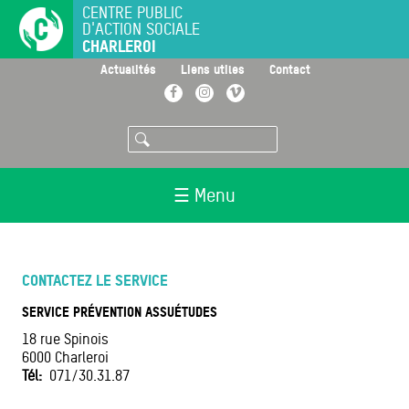
Aller
CENTRE PUBLIC
D'ACTION SOCIALE
au
CHARLEROI
contenu
principal
>
>
>
Actualités
Liens utiles
Contact
Facebook
Instagram
Vimeo
Rechercher
☰ Menu
CONTACTEZ LE SERVICE
SERVICE PRÉVENTION ASSUÉTUDES
18 rue Spinois
6000
Charleroi
Tél
071/30.31.87