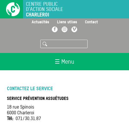
Aller
CENTRE PUBLIC
D'ACTION SOCIALE
au
CHARLEROI
contenu
principal
>
>
>
Actualités
Liens utiles
Contact
Facebook
Instagram
Vimeo
Rechercher
☰ Menu
CONTACTEZ LE SERVICE
SERVICE PRÉVENTION ASSUÉTUDES
18 rue Spinois
6000
Charleroi
Tél
071/30.31.87