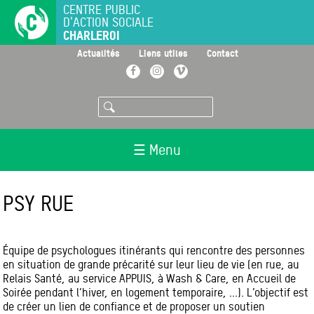
Aller
CENTRE PUBLIC
D'ACTION SOCIALE
au
CHARLEROI
contenu
principal
>
>
>
Actualités
Liens utiles
Contact
Facebook
Instagram
Vimeo
Rechercher
☰ Menu
PSY RUE
Équipe de psychologues itinérants qui rencontre des personnes
en situation de grande précarité sur leur lieu de vie (en rue, au
Relais Santé, au service APPUIS, à Wash & Care, en Accueil de
Soirée pendant l’hiver, en logement temporaire, ...). L’objectif est
de créer un lien de confiance et de proposer un soutien