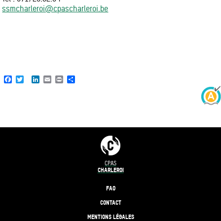
ssmcharleroi@cpascharleroi.be
Facebook
Twitter
LinkedIn
Email
Print
Share
CPAS
CHARLEROI
FAQ
CONTACT
MENTIONS LÉGALES