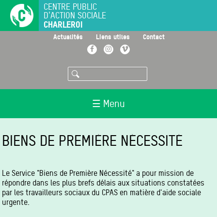
Aller
CENTRE PUBLIC
D'ACTION SOCIALE
au
CHARLEROI
contenu
principal
>
>
>
Actualités
Liens utiles
Contact
Facebook
Instagram
Vimeo
Rechercher
☰ Menu
BIENS DE PREMIÈRE NÉCESSITÉ
Le Service "Biens de Première Nécessité" a pour mission de
répondre dans les plus brefs délais aux situations constatées
par les travailleurs sociaux du CPAS en matière d'aide sociale
urgente.