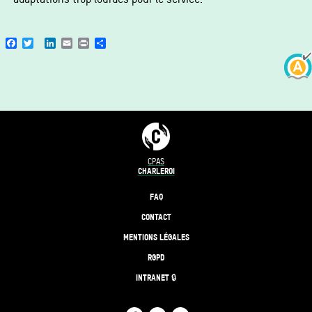
Facebook
Twitter
LinkedIn
Email
Print
Share
CPAS
CHARLEROI
FAQ
CONTACT
MENTIONS LÉGALES
RGPD
INTRANET 🔒