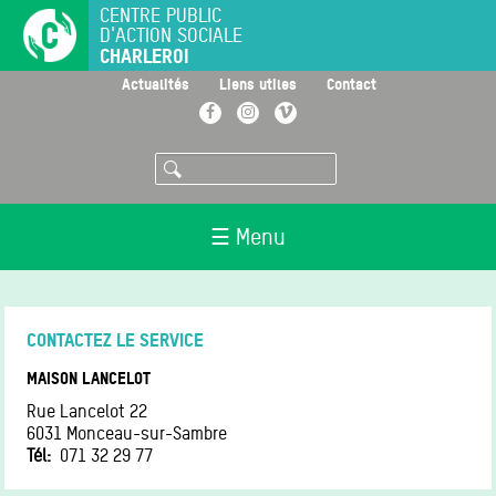
Aller
CENTRE PUBLIC
D'ACTION SOCIALE
au
CHARLEROI
contenu
principal
>
>
>
Actualités
Liens utiles
Contact
Facebook
Instagram
Vimeo
Rechercher
☰ Menu
CONTACTEZ LE SERVICE
MAISON LANCELOT
Rue Lancelot 22
6031
Monceau-sur-Sambre
Tél
071 32 29 77