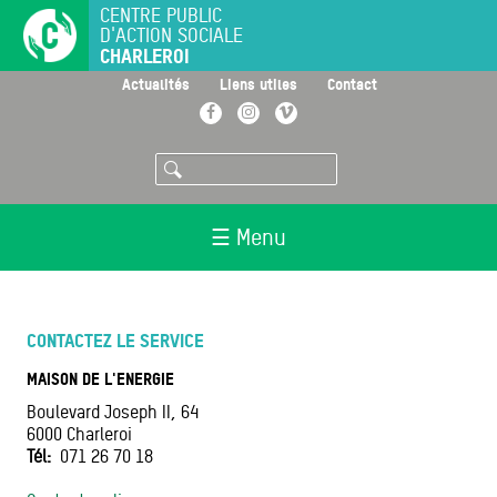
Aller
CENTRE PUBLIC
D'ACTION SOCIALE
au
CHARLEROI
contenu
principal
>
>
>
Actualités
Liens utiles
Contact
Facebook
Instagram
Vimeo
Rechercher
☰ Menu
CONTACTEZ LE SERVICE
MAISON DE L'ENERGIE
Boulevard Joseph II, 64
6000
Charleroi
Tél
071 26 70 18