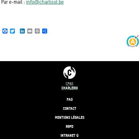
Par e-mail :
i
nfo@charlisol.be
Facebook
Twitter
LinkedIn
Email
Print
Share
CPAS
CHARLEROI
FAQ
CONTACT
MENTIONS LÉGALES
RGPD
INTRANET 🔒