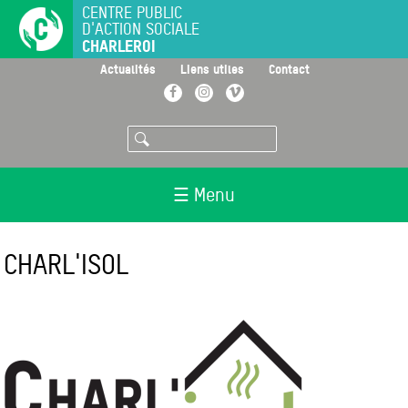
Aller
CENTRE PUBLIC
D'ACTION SOCIALE
au
CHARLEROI
contenu
principal
>
>
>
Actualités
Liens utiles
Contact
Facebook
Instagram
Vimeo
Rechercher
☰ Menu
CHARL'ISOL